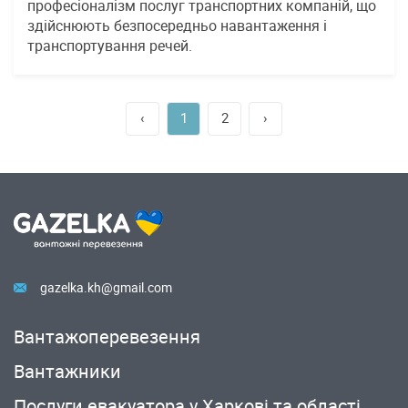
професіоналізм послуг транспортних компаній, що
здійснюють безпосередньо навантаження і
транспортування речей.
‹
1
2
›
gazelka.kh@gmail.com
Вантажоперевезення
Вантажники
Послуги евакуатора у Харкові та області