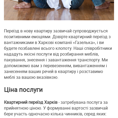
Переїзд в нову квартиру зазвичай супроводжується
позитивними емоціями. Довірте квартирний переїзд з
вантажниками в Харкові компанії «Газелька», і ви
будете позбавлені всього клопоту. Наші співробітники
нададуть якісні послуги від розбирання меблів,
пакування, знесення і завантаження транспорту. Ми
допоможемо вам з перевезенням, вивантаженням і
занесенням ваших речей в квартиру і розставимо
меблі за вашою вказівкою.
Ціна послуги
Квартирний переїзд Харків
- затребувана послуга за
прийнятною ціною. У формуванні вартості зазвичай
бере участь одночасно кілька чинників, серед яких: