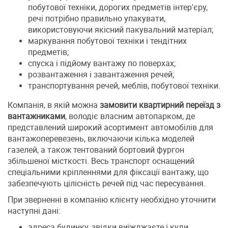
побутової техніки, дорогих предметів інтер'єру,
речі потрібно правильно упакувати,
використовуючи якісний пакувальний матеріал;
маркування побутової техніки і тендітних
предметів;
cпуска і підйому вантажу по поверхах;
розвантаження і завантаження речей;
транспортування речей, меблів, побутової техніки.
Компанія, в якій можна
замовити квартирний переїзд з
вантажниками
, володіє власним автопарком, де
представлений широкий асортимент автомобілів для
вантажоперевезень, включаючи кілька моделей
газелей, а також тентований бортовий фургон
збільшеної місткості. Весь транспорт оснащений
спеціальними кріпленнями для фіксації вантажу, що
забезпечують цілісність речей під час пересування.
При зверненні в компанію клієнту необхідно уточнити
наступні дані:
адреса будинку, звідки виїжджаєте і куди